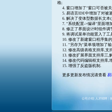
格;
4. 窗口增加了"窗口可否被关
5. 易语言IDE中增加了对
6. 解决了变体型数据长文本(超
7. "系统配置->编译"里面增
8. 修正了界面设计时组件调节
9. 将调试菜单功能置入了工
10. 修改了新建窗口程序集的
11. "另存为"菜单项增加了
12. 修改高级表格支持库,支持
13. 修改扩展界面支持库三,
14. 修改代码编辑框支持库,增
15. 增强了反盗版机制.
更多更新发布情况请查看
易
公司介绍
|
人才招聘
|