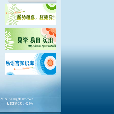
Inc. All Rights Reserved
辽ICP备05014024号