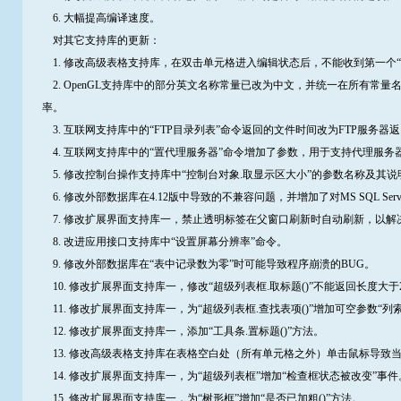
6. 大幅提高编译速度。
对其它支持库的更新：
1. 修改高级表格支持库，在双击单元格进入编辑状态后，不能收到第一个“
2. OpenGL支持库中的部分英文名称常量已改为中文，并统一在所有常量名
率。
3. 互联网支持库中的“FTP目录列表”命令返回的文件时间改为FTP服务
4. 互联网支持库中的“置代理服务器”命令增加了参数，用于支持代理服务
5. 修改控制台操作支持库中“控制台对象.取显示区大小”的参数名称及其说
6. 修改外部数据库在4.12版中导致的不兼容问题，并增加了对MS SQL Serve
7. 修改扩展界面支持库一，禁止透明标签在父窗口刷新时自动刷新，以解
8. 改进应用接口支持库中“设置屏幕分辨率”命令。
9. 修改外部数据库在“表中记录数为零”时可能导致程序崩溃的BUG。
10. 修改扩展界面支持库一，修改“超级列表框.取标题()”不能返回长度大于
11. 修改扩展界面支持库一，为“超级列表框.查找表项()”增加可空参数“
12. 修改扩展界面支持库一，添加“工具条.置标题()”方法。
13. 修改高级表格支持库在表格空白处（所有单元格之外）单击鼠标导致
14. 修改扩展界面支持库一，为“超级列表框”增加“检查框状态被改变”事件
15. 修改扩展界面支持库一，为“树形框”增加“是否已加粗()”方法。