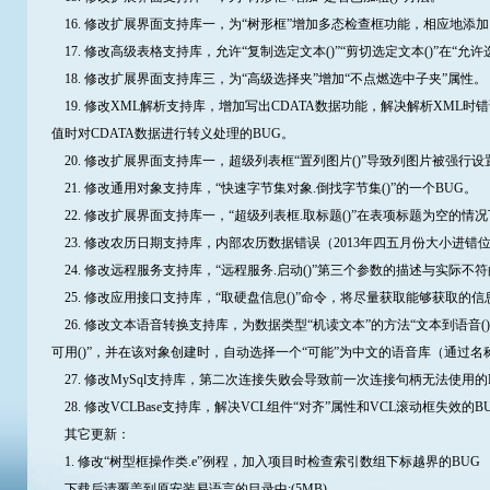
16. 修改扩展界面支持库一，为“树形框”增加多态检查框功能，相应地添
17. 修改高级表格支持库，允许“复制选定文本()”“剪切选定文本()”在“
18. 修改扩展界面支持库三，为“高级选择夹”增加“不点燃选中子夹”属性。
19. 修改XML解析支持库，增加写出CDATA数据功能，解决解析XML时
值时对CDATA数据进行转义处理的BUG。
20. 修改扩展界面支持库一，超级列表框“置列图片()”导致列图片被强行设
21. 修改通用对象支持库，“快速字节集对象.倒找字节集()”的一个BUG。
22. 修改扩展界面支持库一，“超级列表框.取标题()”在表项标题为空的情
23. 修改农历日期支持库，内部农历数据错误（2013年四五月份大小进错位
24. 修改远程服务支持库，“远程服务.启动()”第三个参数的描述与实际不符
25. 修改应用接口支持库，“取硬盘信息()”命令，将尽量获取能够获取的
26. 修改文本语音转换支持库，为数据类型“机读文本”的方法“文本到语音
可用()”，并在该对象创建时，自动选择一个“可能”为中文的语音库（通过名
27. 修改MySql支持库，第二次连接失败会导致前一次连接句柄无法使用的
28. 修改VCLBase支持库，解决VCL组件“对齐”属性和VCL滚动框失效的B
其它更新：
1. 修改“树型框操作类.e”例程，加入项目时检查索引数组下标越界的BUG
下载后请覆盖到原安装易语言的目录中:(5MB)