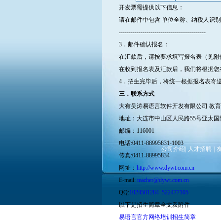
开发票需提供以下信息：
请在邮件中包含 单位全称、纳税人识别
--------------------------------------------
3．邮件确认报名：
在汇款后，请按要求填写报名表（见附件
在收到报名表及汇款后，我们将根据您
4．招生完毕后，将统一根据报名表寄
三．联系方式
大有吴涛易语言软件开发有限公司 教育
地址：大连市中山区人民路55号亚太国际
邮编：116001
电话:0411-88995831-1003
公司介绍
|
人才招聘
|
传真:0411-88995834
网址：
http://www.dywt.com.cn
E-mail:
teacher@dywt.com.cn
QQ:
1024501284
522477105
以下是招生简章全文及附件
易语言官方网络培训招生简章