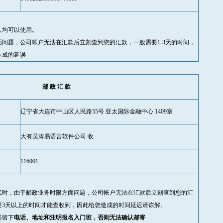
人均可以使用。
面问题，公司帐户无法在汇款后立刻查到您的汇款，一般需要1-3天的时间，
造成的延误
邮 政 汇 款
辽宁省大连市中山区人民路55号 亚太国际金融中心 1409室
大有吴涛易语言软件公司 收
116001
式时，由于邮政业务时限方面问题，公司帐户无法在汇款后立刻查到您的汇
要3天以上的时间才能查收到，因此给您造成的时间延迟请谅解。
必留下
电话、地址和注明报名入门班，否则无法确认邮寄