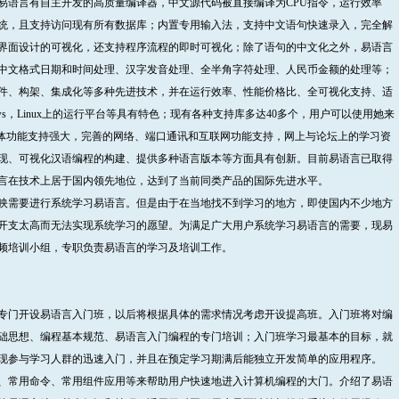
易语言有自主开发的高质量编译器，中文源代码被直接编译为CPU指令，运行效率
统，且支持访问现有所有数据库；内置专用输入法，支持中文语句快速录入，完全解
界面设计的可视化，还支持程序流程的即时可视化；除了语句的中文化之外，易语言
中文格式日期和时间处理、汉字发音处理、全半角字符处理、人民币金额的处理等；
件、构架、集成化等多种先进技术，并在运行效率、性能价格比、全可视化支持、适
ws，Linux上的运行平台等具有特色；现有各种支持库多达40多个，用户可以使用她来
多媒体功能支持强大，完善的网络、端口通讯和互联网功能支持，网上与论坛上的学习资
现、可视化汉语编程的构建、提供多种语言版本等方面具有创新。目前易语言已取得
言在技术上居于国内领先地位，达到了当前同类产品的国际先进水平。
映需要进行系统学习易语言。但是由于在当地找不到学习的地方，即使国内不少地方
开支太高而无法实现系统学习的愿望。为满足广大用户系统学习易语言的需要，现易
频培训小组，专职负责易语言的学习及培训工作。
专门开设易语言入门班，以后将根据具体的需求情况考虑开设提高班。入门班将对编
础思想、编程基本规范、易语言入门编程的专门培训；入门班学习最基本的目标，就
现参与学习人群的迅速入门，并且在预定学习期满后能独立开发简单的应用程序。
、常用命令、常用组件应用等来帮助用户快速地进入计算机编程的大门。介绍了易语