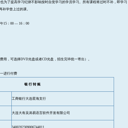
也为了提高学习纪律不影响按时自觉学习的学员学习。所有课程将过时不补，即学习
再补学曾上过的课。
5：00 — 16：00
寄费用，可选择DVD光盘或者CD光盘，招生完毕统一寄出）。
一进行付费
银 行 转 账
工商银行大连星海支行
大连大有吴涛易语言软件开发有限公司
3400202309006744811