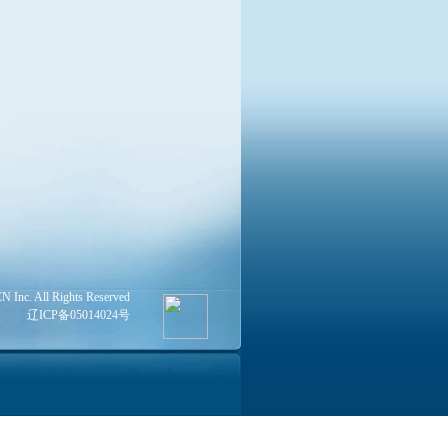
Inc. All Rights Reserved
辽ICP备05014024号