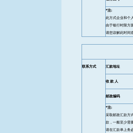
*注:
此方式企业和个
由于银行时限方
请您谅解此时间
联系方式
汇款地址
收 款 人
邮政编码
*注:
采取邮政汇款方
款，一般至少需
请在汇款单上务