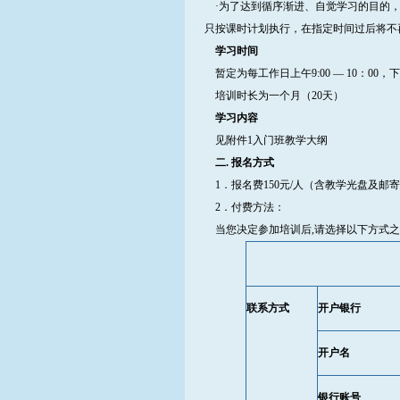
·为了达到循序渐进、自觉学习的目的，
只按课时计划执行，在指定时间过后将不
学习时间
暂定为每工作日上午9:00 — 10：00，下午1
培训时长为一个月（20天）
学习内容
见附件1入门班教学大纲
二. 报名方式
1．报名费150元/人（含教学光盘及邮
2．付费方法：
当您决定参加培训后,请选择以下方式之
联系方式
开户银行
开户名
银行账号