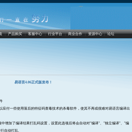
载
|
产品购买
|
客服中心
|
行业平台
|
商业合作
|
资源中心
|
论坛
易语言4.06正式版发布！
件
，以应付一些使用落后的特征码查毒技术的杀毒软件，使其不再或很难对易语言编译出
"选项中增加了编译结果打乱码设置，设置此选项后将会自动对"编译"、"独立编译"、"编
行自动打乱.