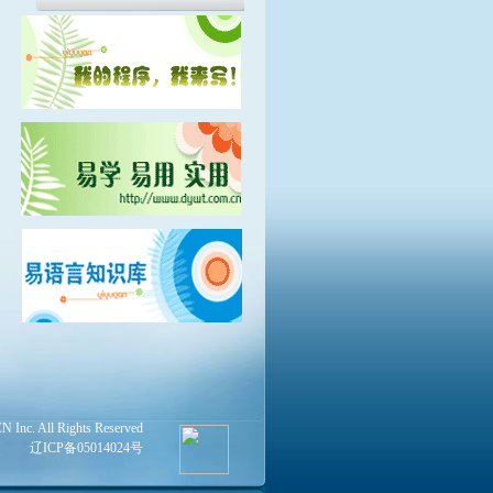
Inc. All Rights Reserved
辽ICP备05014024号