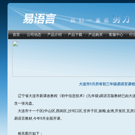
首页
|
公司动态
|
产品介绍
|
产品下载
|
产品购买
|
客服中心
|
行
大连市9月所有初三年级易语言课
辽宁省大连市新课改教程《初中信息技术》(九年级)易语言版教材已由大连理
含一张光盘。
大连市十一个区(中山区,西岗区,沙河口区,甘井子区,旅顺,金洲,开发区,瓦房
易语言教材,今年9月全面开课。
相关图片如下：