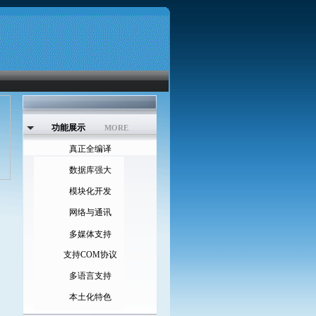
功能展示
MORE
真正全编译
数据库强大
模块化开发
网络与通讯
多媒体支持
支持COM协议
多语言支持
本土化特色