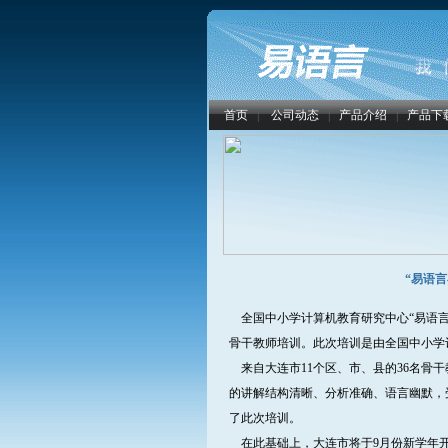
首页
|
公司动态
|
产品介绍
|
产品下
“易语
全国中小学计算机教育研究中心“易语言在
骨干教师培训。此次培训是由全国中小学
来自大连市11个区、市、县的36名骨
的讲解结构清晰、分析准确、语言幽默，
了此次培训。
在此基础上，大连市将于9月份新学年开