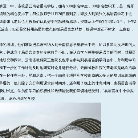
一中，该校是云南省重点学校，拥有5000多名学生，300多名教职工，是一所开
导的精心安排下，55位教师于11月26日报到后，即投入到紧张的易语言学习中去，
训部张飞老师也为教师们认真好学的精神所感动，授课从上午8点半到12点半，下午2
原反应，但还是坚持用高昂的教态传授易语言之精妙，授课中途还不时来一点幽默，
师的培训，他们准备把易语言纳入到云南信息学奥赛当中去，所以参加此次培训的人
专家，并成立了易语言奥赛的专家领导小组，在认真学习并掌握易语言的同时，对易语
地研究和探讨。云南省教科院王鲁院长也亲自参与到易语言的学习当中，并利用学习
和下一步的工作计划及时地研究讨论并进行分析。云南省教科院的董老师是此次活动
在一起住在一起，尽职尽责，把一个由多个地区和学校组成的50多人的培训班组织的
早退的，他们除了充分利用课堂的时间外，还利用了晚上的休息时间，由易语言辅导
到晚上9点。学员们学习的积极性和热情能使我们深切地感受到，“易语言在中小学实
绩。 承办培训的学校