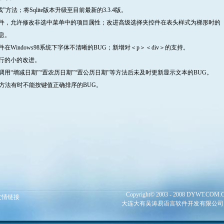
查找”方法；将Sqlite版本升级至目前最新的3.3.4版。
件，允许修改非选中菜单中的项目属性；改进高级选择夹控件在表头样式为梯形时的
息。
indows98系统下字体不清晰的BUG；新增对＜p＞＜div＞的支持。
行的小的改进。
“增减日期”“置农历日期”“置公历日期”等方法后未及时更新显示文本的BUG。
方法有时不能按键值正确排序的BUG。
Copyright© 2003 - 2008 DYWT.COM.CN 
友情链接
大连大有吴涛易语言软件开发有限公司