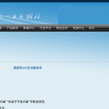
载
|
产品购买
|
客服中心
|
行业平台
|
商业合作
|
资源中心
|
论坛
易语言4.03正式版发布
对象”“快速字节集对象”等数据类型。
命令。