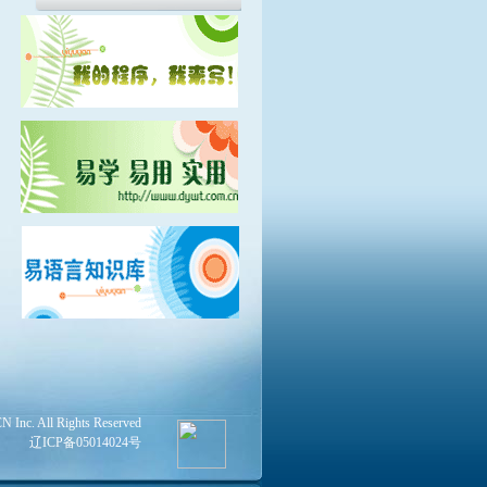
Inc. All Rights Reserved
辽ICP备05014024号