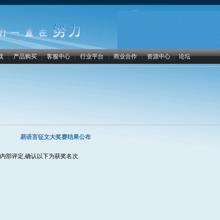
载
|
产品购买
|
客服中心
|
行业平台
|
商业合作
|
资源中心
|
论坛
易语言征文大奖赛结果公布
内部评定,确认以下为获奖名次.