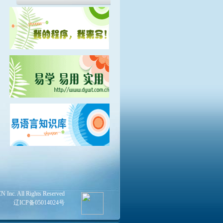
Inc. All Rights Reserved
辽ICP备05014024号