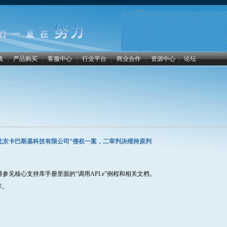
载
|
产品购买
|
客服中心
|
行业平台
|
商业合作
|
资源中心
|
论坛
北京卡巴斯基科技有限公司”侵权一案，二审判决维持原判
参见核心支持库手册里面的“调用API.e”例程和相关文档。
库。
。