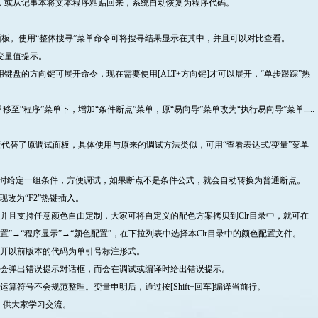
，或从记事本将文本程序粘贴回来，系统自动恢复为程序代码。
。
两个面板。使用“整体搜寻”菜单命令可将搜寻结果显示在其中，并且可以对比查看。
变量值提示。
键盘的方向键可展开命令，现在需要使用[ALT+方向键]才可以展开，“单步跟踪”热
至“程序”菜单下，增加“条件断点”菜单，原“易向导”菜单改为“执行易向导”菜单.....
面板代替了原调试面板，具体使用与原来的调试方法类似，可用“查看表达式/变量”菜单
断点时给定一组条件，方便调试，如果断点不是条件公式，就会自动转换为普通断点。
现改为“F2”热键插入。
并且支持任意颜色自由定制，大家可将自定义的配色方案拷贝到Clr目录中，就可在
置”→“程序显示”→“颜色配置”，在下拉列表中选择本Clr目录中的颜色配置文件。
打开以前版本的代码为单引号标注形式。
不会弹出错误提示对话框，而会在调试或编译时给出错误提示。
算符号不会规范整理。变量申明后，通过按[Shift+回车]编译当前行。
程，供大家学习交流。