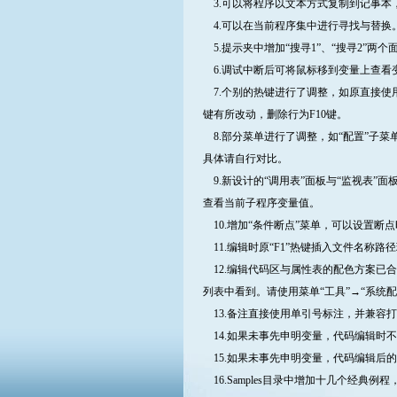
3.可以将程序以文本方式复制到记事本
4.可以在当前程序集中进行寻找与替换
5.提示夹中增加“搜寻1”、“搜寻2”
6.调试中断后可将鼠标移到变量上查看
7.个别的热键进行了调整，如原直接使用
键有所改动，删除行为F10键。
8.部分菜单进行了调整，如“配置”子菜单移
具体请自行对比。
9.新设计的“调用表”面板与“监视表”
查看当前子程序变量值。
10.增加“条件断点”菜单，可以设置
11.编辑时原“F1”热键插入文件名称路径
12.编辑代码区与属性表的配色方案已合
列表中看到。请使用菜单“工具”→“系统配
13.备注直接使用单引号标注，并兼容
14.如果未事先申明变量，代码编辑时
15.如果未事先申明变量，代码编辑后的运
16.Samples目录中增加十几个经典例