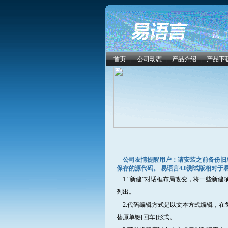
首页
|
公司动态
|
产品介绍
|
产品下
公司友情提醒用户：请安装之前备份旧版本
保存的源代码。 易语言4.0测试版相对于
1.“新建”对话框布局改变，将一些新建项目
列出。
2.代码编辑方式是以文本方式编辑，在每
替原单键[回车]形式。