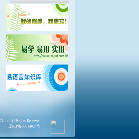
Inc. All Rights Reserved
辽ICP备05014024号