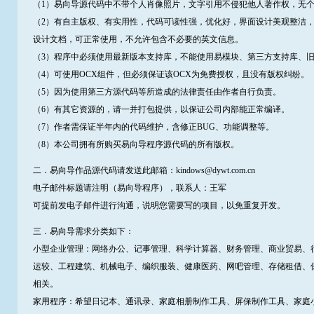
（1）易向导源代码中不带个人肖像照片，文字引用不侵犯他人著作权，无
（2）有自主版权、有实用性，代码可读性强，优化好，界面设计美观整洁
设计文档，可正常使用，不允许包含不必要的英文信息。
（3）程序中必须使用最新版本支持库，不能使用易模块、第三方支持库、
（4）可使用OCX组件，但必须保证该OCX为免费授权，且没有版权纠纷。
（5）因为使用第三方源代码等所造成的法律责任由作者自行负责。
（6）有其它资源的，请一并打包提供，以保证公司内部能正常编译。
（7）作者需保证半年内的代码维护，含修正BUG、功能调整等。
（8）本公司拥有所购买易向导程序源代码的所有版权。
二．易向导作品源代码请发送此邮箱：kindows@dywt.com.cn
电子邮件标题请注明（易向导程序），联系人：王军
可提前发电子邮件进行沟通，说明您需要写的项目，以免重复开发。
三．易向导需求分类如下：
小型企业管理：网络办公、记事管理、科学计算器、财务管理、商业贸易、
运较、工程建筑、机械电子、编织服装、健康医药、网吧管理、存储租借、
相关。
家用程序：希望日记本、通讯录、家庭相册制作工具、屏保制作工具、家庭