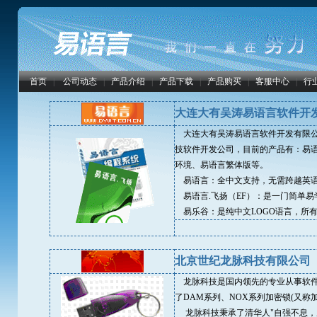
首页
|
公司动态
|
产品介绍
|
产品下载
|
产品购买
|
客服中心
|
行
大连大有吴涛易语言软件开
大连大有吴涛易语言软件开发有限公司
技软件开发公司，目前的产品有：易语言
环境、易语言繁体版等。
易语言：全中文支持，无需跨越英语
易语言.飞扬（EF）：是一门简单
易乐谷：是纯中文LOGO语言，所
北京世纪龙脉科技有限公司
龙脉科技是国内领先的专业从事软件
了DAM系列、NOX系列加密锁(又称加
龙脉科技秉承了清华人"自强不息，